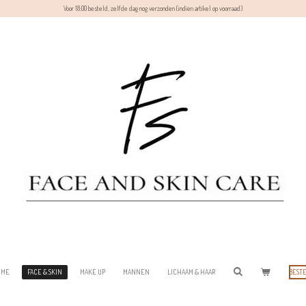
Voor 18:00 besteld, zelfde dag nog verzonden (indien artikel op voorraad)
OME
FACE & SKIN
MAKE UP
MANNEN
LICHAAM & HAAR
BEST