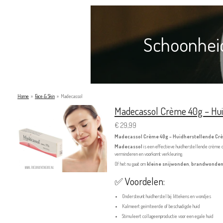
Schoonheid
Home
»
Face & Skin
»
Madecassol
Madecassol Crème 40g – Huidh
€ 29,99
Madecassol Crème 40g – Huidherstellende Crèm
Madecassol
is een effectieve huidherstellende crème o
verminderen en voorkomt verkleuring.
Of het nu gaat om
kleine snijwonden
,
brandwonde
✅ Voordelen:
Ondersteunt huidherstel bij littekens en wondjes
Kalmeert geïrriteerde of beschadigde huid
Stimuleert collageenproductie voor een egale huid