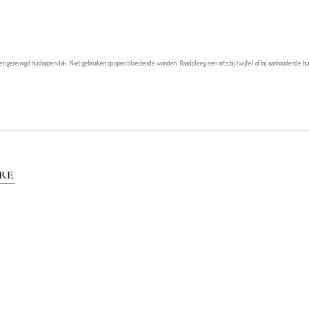
n gereinigd huidoppervlak. Niet gebruiken op open bloedende wonden. Raadpleeg een arts bij twijfel of bij aanhoudende h