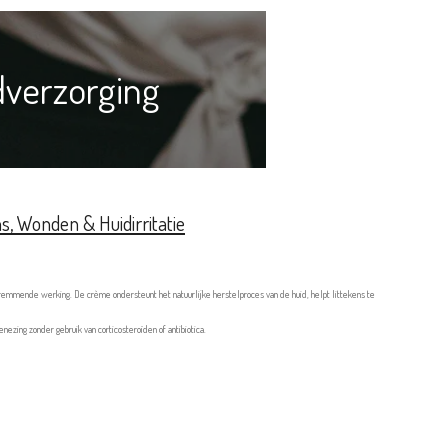
dverzorging
s, Wonden & Huidirritatie
sremmende werking. De crème ondersteunt het natuurlijke herstelproces van de huid, helpt littekens te
ezing zonder gebruik van corticosteroïden of antibiotica.