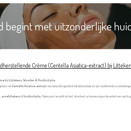
 begint met uitzonderlijke hui
erstellende Crème (Centella Asiatica-extract) bij Litteken
e bij Littekens, Wonden & Huidirritatie
p basis van
Centella Asiatica-extract
, een natuurlijk ingrediënt dat bekendstaat om zijn wondhelende en ontsteking
n
,
acnelittekens
of
huidirritatie
, Madecassol verzacht de huid, stimuleert celvernieuwing en bevordert een snelle gen