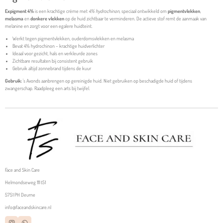
Expigment 4%
is een krachtige crème met
4% hydrochinon
, speciaal ontwikkeld om
pigmentvlekken
,
melasma
en
donkere vlekken
op de huid zichtbaar te verminderen. De actieve stof remt de aanmaak van
melanine en zorgt voor een egalere huidteint.
Werkt tegen pigmentvlekken, ouderdomsvlekken en melasma
Bevat 4% hydrochinon – krachtige huidverlichter
Ideaal voor gezicht, hals en verkleurde zones
Zichtbare resultaten bij consistent gebruik
Gebruik altijd zonnebrand tijdens de kuur
Gebruik:
's Avonds aanbrengen op gereinigde huid. Niet gebruiken op beschadigde huid of tijdens
zwangerschap. Raadpleeg een arts bij twijfel.
Face and Skin Care
Helmondseweg 111 t51
5751 PH Deurne
info@faceandskincare.nl