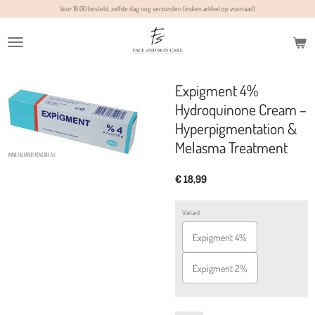
Voor 18:00 besteld, zelfde dag nog verzonden (indien artikel op voorraad)
Ga
direct
naar
de
hoofdinhoud
Expigment 4%
Hydroquinone Cream –
Hyperpigmentation &
Melasma Treatment
€ 18,99
Variant
Expigment 4%
Expigment 2%