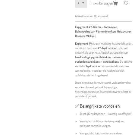
In winkelwagen
Artikelnummer:
Op voorraad
Expigment 4% Crème – Intensieve
Behandeling van Pigmentvlekken, Melasma en
Donkere Vlekken
Expigment 4%
is een krachtige huidverlichtende
crème op basis van
4% hydrochinon
, speciaal
ontwikkeld voor het effectief behandelen van
hardnekkige pigmentvlekken
,
melasma
,
ouderdomsvlekken
en
acnelittekens
. De actieve
werkstof
hydrochinon
vermindert de aanmaak
van melanine, waardoor de huid geleidelijk
oplicht en de teint egaliseert.
Deze intensieve formule wordt vaak aanbevolen
voor kortdurend gebruik bij ernstige
hyperpigmentatie en levert zichtbaar resultaat bij
consistent gebruik.
✅ Belangrijkste voordelen:
Bevat 4% hydrochinon – krachtig en effectief
Vermindert zichtbaar donkere vlekken,
melasma en verkleuringen
Voor gezicht, hals, handen en andere