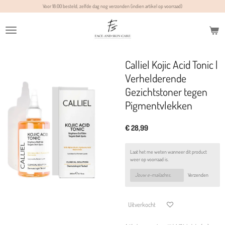
Voor 18:00 besteld, zelfde dag nog verzonden (indien artikel op voorraad)
Ga
direct
naar
de
hoofdinhoud
Calliel Kojic Acid Tonic |
Verhelderende
Gezichtstoner tegen
Pigmentvlekken
€ 28,99
Laat het me weten wanneer dit product
weer op voorraad is.
Verzenden
Uitverkocht