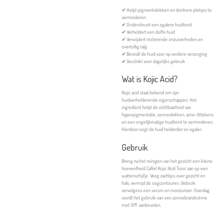
✔ Helpt pigmentvlekken en donkere plekjes te
verminderen
✔ Ondersteunt een egalere huidteint
✔ Verheldert een doffe huid
✔ Verwijdert resterende onzuiverheden en
overtollig talg
✔ Bereidt de huid voor op verdere verzorging
✔ Geschikt voor dagelijks gebruik
Wat is Kojic Acid?
Kojic acid staat bekend om zijn
huidverhelderende eigenschappen. Het
ingrediënt helpt de zichtbaarheid van
hyperpigmentatie, zonnevlekken, acne-littekens
en een ongelijkmatige huidteint te verminderen.
Hierdoor oogt de huid helderder en egaler.
Gebruik
Breng na het reinigen van het gezicht een kleine
hoeveelheid Calliel Kojic Acid Tonic aan op een
wattenschijfje. Veeg zachtjes over gezicht en
hals, vermijd de oogcontouren. Gebruik
vervolgens een serum en moisturizer. Overdag
wordt het gebruik van een zonnebrandcrème
met SPF aanbevolen.