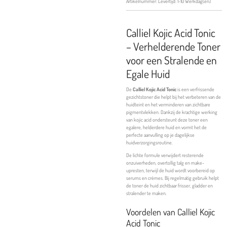
Artikelnummer:
Levertijd: 1-10 Werkdag(en)
Calliel Kojic Acid Tonic
– Verhelderende Toner
voor een Stralende en
Egale Huid
De
Calliel Kojic Acid Tonic
is een verfrissende
gezichtstoner die helpt bij het verbeteren van de
huidteint en het verminderen van zichtbare
pigmentvlekken. Dankzij de krachtige werking
van kojic acid ondersteunt deze toner een
egalere, helderdere huid en vormt het de
perfecte aanvulling op je dagelijkse
huidverzorgingsroutine.
De lichte formule verwijdert resterende
onzuiverheden, overtollig talg en make-
upresten, terwijl de huid wordt voorbereid op
serums en crèmes. Bij regelmatig gebruik helpt
de toner de huid zichtbaar frisser, gladder en
stralender te maken.
Voordelen van Calliel Kojic
Acid Tonic